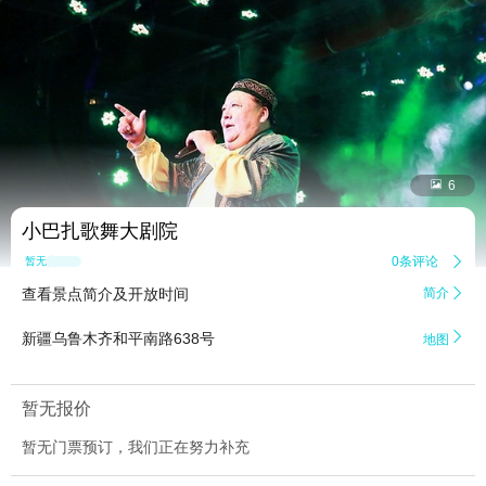


6
小巴扎歌舞大剧院
0条评论

暂无点评
查看景点简介及开放时间
简介


新疆乌鲁木齐和平南路638号
地图
暂无报价
暂无门票预订，我们正在努力补充