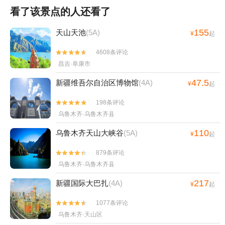
看了该景点的人还看了
155
天山天池
(5A)
¥
起
4608条评论


昌吉·阜康市
47.5
新疆维吾尔自治区博物馆
(4A)
¥
起
198条评论


乌鲁木齐·乌鲁木齐县
110
乌鲁木齐天山大峡谷
(5A)
¥
起
879条评论


乌鲁木齐·乌鲁木齐县
217
新疆国际大巴扎
(4A)
¥
起
1077条评论


乌鲁木齐·天山区