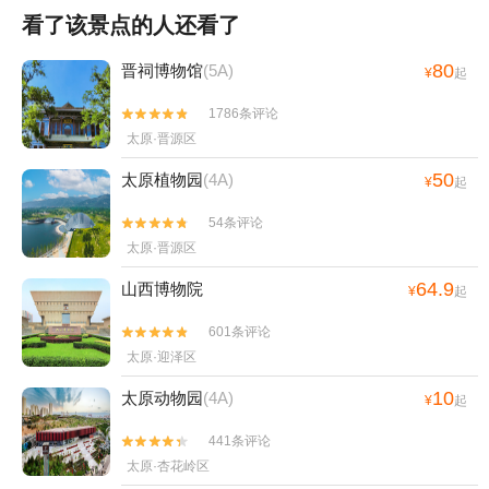
看了该景点的人还看了
80
晋祠博物馆
(5A)
¥
起
1786条评论


太原·晋源区
50
太原植物园
(4A)
¥
起
54条评论


太原·晋源区
64.9
山西博物院
¥
起
601条评论


太原·迎泽区
10
太原动物园
(4A)
¥
起
441条评论


太原·杏花岭区