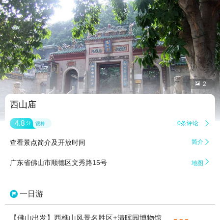


2
西山庙
4.8
0条评论

分
很棒
查看景点简介及开放时间
简介


广东省佛山市顺德区文秀路15号
地图
一日游
【佛山出发】西樵山风景名胜区+清晖园博物馆