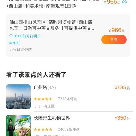
966

¥
起
+西山庙+和美术馆+南海观音1日游
佛山西樵山风景区+清晖园博物馆+西山庙
包车一日游可中英文服务【可提供中英文及
966
¥
起
小语种导游服务-往返接送-可选导游】
18:00前可订明日
查看
条件退
万程日游-国内
看了该景点的人还看了
135
广州塔
(4A)
¥
起
7313条评论


广州·海珠区
350
长隆野生动物世界
¥
起
24059条评论

