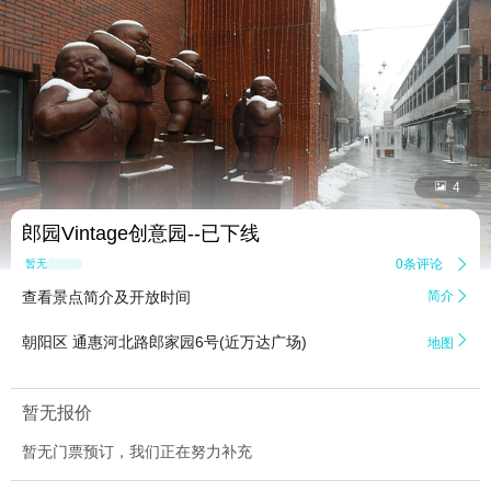


4
郎园Vintage创意园--已下线
0条评论

暂无点评
查看景点简介及开放时间
简介


朝阳区 通惠河北路郎家园6号(近万达广场)
地图
暂无报价
暂无门票预订，我们正在努力补充