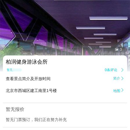


3
柏润健身游泳会所
0条评论

暂无点评
查看景点简介及开放时间
简介


北京市西城区建工南里1号楼
地图
暂无报价
暂无门票预订，我们正在努力补充