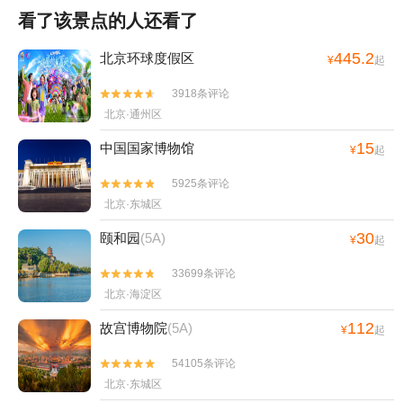
看了该景点的人还看了
445.2
北京环球度假区
¥
起
3918条评论


北京·通州区
15
中国国家博物馆
¥
起
5925条评论


北京·东城区
30
颐和园
(5A)
¥
起
33699条评论


北京·海淀区
112
故宫博物院
(5A)
¥
起
54105条评论


北京·东城区