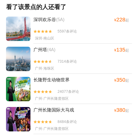
看了该景点的人还看了
228
深圳欢乐谷
(5A)
¥
起
5597条评论


深圳·南山区
135
广州塔
(4A)
¥
起
7314条评论


广州·海珠区
350
长隆野生动物世界
¥
起
24077条评论


广州·广州长隆度假区
380
广州长隆国际大马戏
¥
起
8484条评论


广州·广州长隆度假区