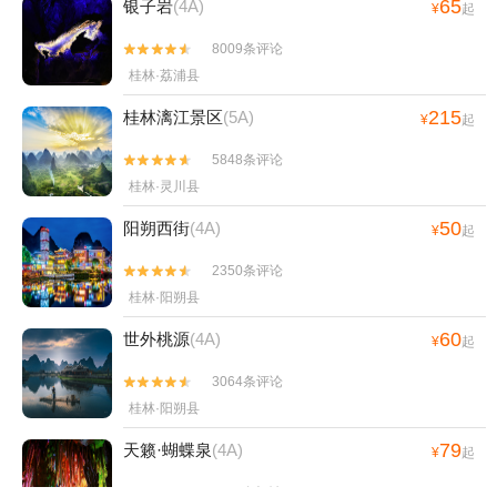
65
银子岩
(4A)
¥
起
8009条评论


桂林·荔浦县
215
桂林漓江景区
(5A)
¥
起
5848条评论


桂林·灵川县
50
阳朔西街
(4A)
¥
起
2350条评论


桂林·阳朔县
60
世外桃源
(4A)
¥
起
3064条评论


桂林·阳朔县
79
天籁·蝴蝶泉
(4A)
¥
起
1851条评论

