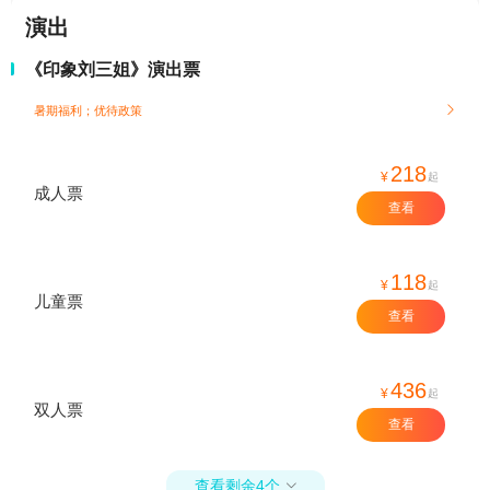
演出
《印象刘三姐》演出票
暑期福利；
优待政策

218
¥
起
成人票
查看
118
¥
起
儿童票
查看
436
¥
起
双人票
查看
查看剩余4个
