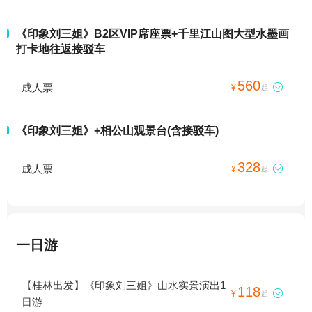
《印象刘三姐》B2区VIP席座票+千里江山图大型水墨画
打卡地往返接驳车
560
成人票

¥
起
《印象刘三姐》+相公山观景台(含接驳车)
328
成人票

¥
起
一日游
【桂林出发】《印象刘三姐》山水实景演出1
118

¥
起
日游