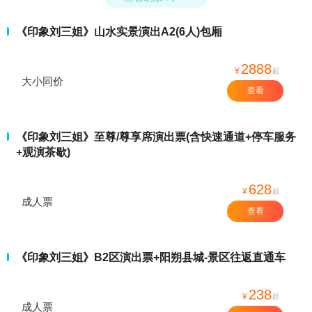
《印象刘三姐》山水实景演出A2(6人)包厢
2888
¥
起
大小同价
查看
《印象刘三姐》至尊/尊享席演出票(含快速通道+停车服务
+观演茶歇)
628
¥
起
成人票
查看
《印象刘三姐》B2区演出票+阳朔县城-景区往返直通车
238
¥
起
成人票