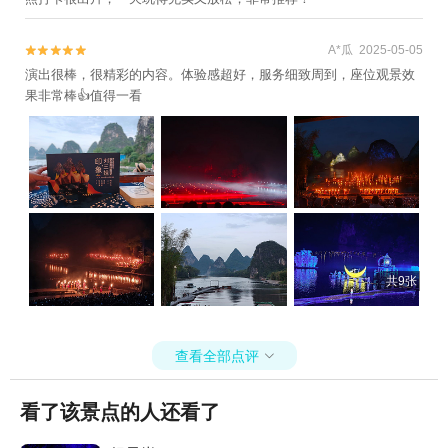
A*瓜 2025-05-05


演出很棒，很精彩的内容。体验感超好，服务细致周到，座位观景效
果非常棒👍值得一看
共9张
查看全部点评

看了该景点的人还看了