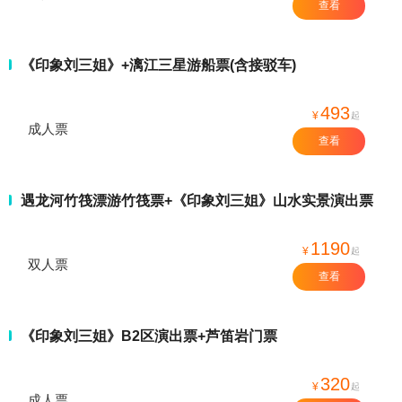
查看
《印象刘三姐》+漓江三星游船票(含接驳车)
493
¥
起
成人票
查看
遇龙河竹筏漂游竹筏票+《印象刘三姐》山水实景演出票
1190
¥
起
双人票
查看
《印象刘三姐》B2区演出票+芦笛岩门票
320
¥
起
成人票