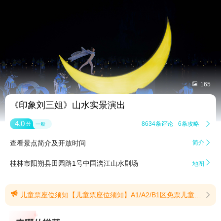


165
《印象刘三姐》山水实景演出
4.0
8634条评论
6条攻略

分
一般
查看景点简介及开放时间
简介


桂林市阳朔县田园路1号中国漓江山水剧场
地图

儿童票座位须知【儿童票座位须知】A1/A2/B1区免票儿童不占座，如需要座位，请游客根据自身情况另行购买成人票；B2区儿童票将给予正座，在下单界面设置明显提醒，儿童票的身高限制以及提醒儿童票需要组合下单，才能和成人票坐到一起。原B2区移动座椅作为服务配套设施，免费提供，如有需要请向工作人员索取。1、1.2米以下免票；1.20-1.39米儿童购买儿童票；1.4米以上购买成人票。2、B2区儿童票为固定正座。如需保证儿童与同行成人同座，请务必将儿童票与成人票合并下单（即同一订单内购买）；3、A1/A2/B1区儿童票为移动座椅，仅限已购买同区域成人票的观众加购，儿童无独立固定座位，须随成人同区就座；4、1.2米以下免票儿童不占座，可免费提供儿童座椅，如需正座请另购成人票。(提示有效期2025/10/21至2026/12/31)
