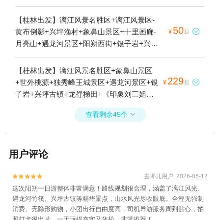
【桂林出发】漓江风景名胜区+漓江风景区-
50
黄布倒影+兴坪渔村+象鼻山景区+十里画廊-

¥
起
月亮山+遇龙河景区+阳朔西街+银子岩+兴坪
古镇+《印象刘三姐》山水实景演出+阳朔
+桂林两江四湖景区+九马画山+兴坪古戏台
【桂林出发】漓江风景名胜区+象鼻山景区
+刘三姐水上公园+十里画廊+漓江三星游船
229
+世外桃源+独秀峰王城景区+遇龙河景区+银

¥
起
+漓江四星游船+杨堤—九马画山漓江竹筏漂
子岩+兴坪古镇+龙脊梯田+《印象刘三姐》
流+阳朔单车骑行+漓江竹筏游+古渔村+杨堤
山水实景演出+桂林两江四湖景区+九马画山
烟雨+漓江（唐人街-林家州）竹筏漂流+工农
查看剩余45个

+十里画廊+相公山景区+漓江三星游船+漓江
桥+富里桥+阳朔戏楼+桂林千古情+漓江精华
四星游船+漓江竹筏游+桂林千古情+阳朔如
游+遇龙河竹筏漂游+20元人民币背景观景台
意峰索道景区+漓江精华游+遇龙河竹筏漂游
+杨堤兴坪漓江竹筏游+漓江+兴坪佳境+杨堤
用户评论
+20元人民币背景观景台+漓江+相公山观景
九马漓江竹筏漂流+杨堤码头1日游
台+千里江山图大型水墨画打卡地1日游
去哪儿用户 2026-05-12


这次阳朔一日游整体非常满意！路线规划很合理，涵盖了漓江风光、
遇龙河竹筏、兴坪古镇等精华景点，山水风光尽收眼底。全程无强制
消费、无隐形购物，小团出行自由度高，司机导游服务周到贴心，拍
照打卡很出片，一天玩得充实又放松，非常推荐！