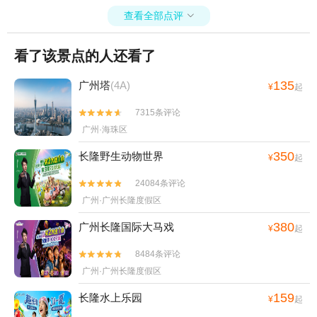
查看全部点评

看了该景点的人还看了
135
广州塔
(4A)
¥
起
7315条评论


广州·海珠区
350
长隆野生动物世界
¥
起
24084条评论


广州·广州长隆度假区
380
广州长隆国际大马戏
¥
起
8484条评论


广州·广州长隆度假区
159
长隆水上乐园
¥
起