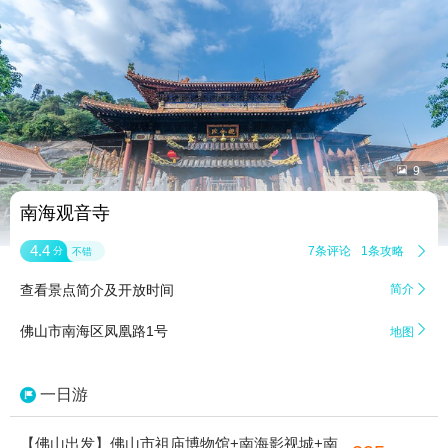


9
南海观音寺
4.4
7条评论
1条攻略

分
不错
查看景点简介及开放时间
简介


佛山市南海区凤凰路1号
地图
一日游
【佛山出发】佛山市祖庙博物馆+南海影视城+南