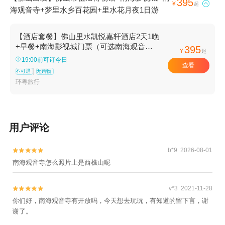
395

¥
起
海观音寺+梦里水乡百花园+里水花月夜1日游
【酒店套餐】佛山里水凯悦嘉轩酒店2天1晚
+早餐+南海影视城门票（可选南海观音寺/
395
¥
起
梦里水乡百花园套餐）
19:00前可订今日
查看
不可退
无购物
环粤旅行
用户评论
b*9 2026-08-01


南海观音寺怎么照片上是西樵山呢
v*3 2021-11-28


你们好，南海观音寺有开放吗，今天想去玩玩，有知道的留下言，谢
谢了。