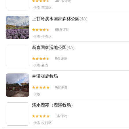
361条评论


伊春·五营区
上甘岭溪水国家森林公园
(4A)
69条评论


伊春·伊春区
新青国家湿地公园
(4A)
8条评论


伊春·新青
林溪驯鹿牧场
0条评论


伊春
溪水鹿苑（鹿溪牧场）
1条评论


伊春·友好区