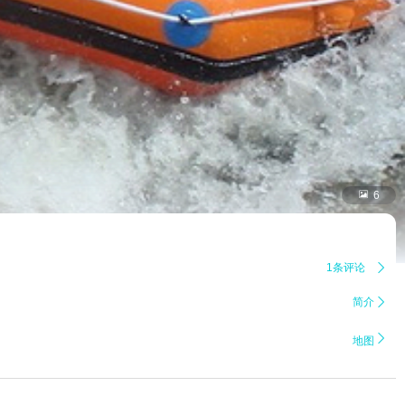

6
1条评论

简介


地图