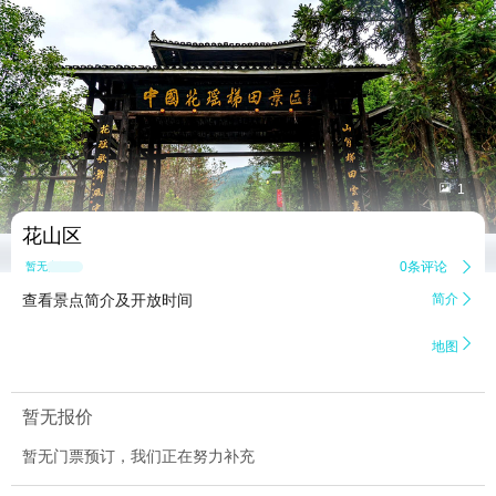


1
花山区
0条评论

暂无点评
查看景点简介及开放时间
简介


地图
暂无报价
暂无门票预订，我们正在努力补充