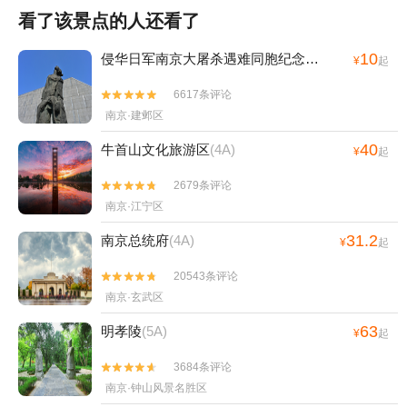
看了该景点的人还看了
10
侵华日军南京大屠杀遇难同胞纪念馆
(4A)
¥
起
6617条评论


南京·建邺区
40
牛首山文化旅游区
(4A)
¥
起
2679条评论


南京·江宁区
31.2
南京总统府
(4A)
¥
起
20543条评论


南京·玄武区
63
明孝陵
(5A)
¥
起
3684条评论


南京·钟山风景名胜区