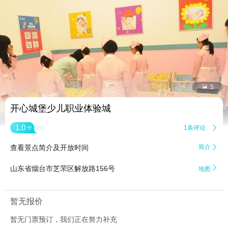


5
开心城堡少儿职业体验城
1.0
1条评论

分
查看景点简介及开放时间
简介


山东省烟台市芝罘区解放路156号
地图
暂无报价
暂无门票预订，我们正在努力补充