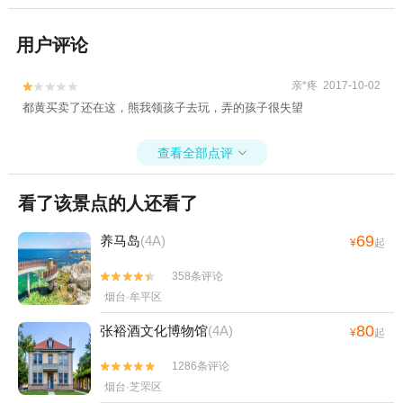
用户评论
亲*疼 2017-10-02


都黄买卖了还在这，熊我领孩子去玩，弄的孩子很失望
查看全部点评

看了该景点的人还看了
69
养马岛
(4A)
¥
起
358条评论


烟台·牟平区
80
张裕酒文化博物馆
(4A)
¥
起
1286条评论


烟台·芝罘区