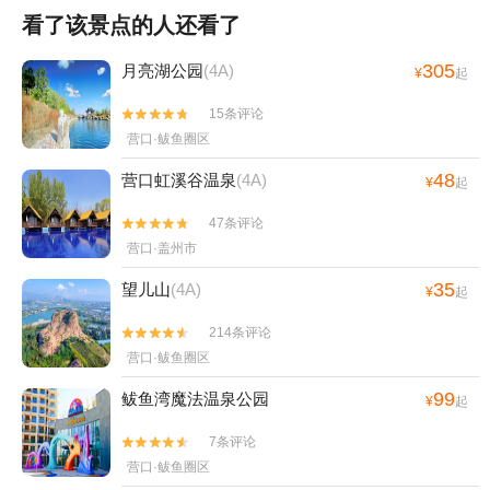
看了该景点的人还看了
305
月亮湖公园
(4A)
¥
起
15条评论


营口·鲅鱼圈区
48
营口虹溪谷温泉
(4A)
¥
起
47条评论


营口·盖州市
35
望儿山
(4A)
¥
起
214条评论


营口·鲅鱼圈区
99
鲅鱼湾魔法温泉公园
¥
起
7条评论


营口·鲅鱼圈区