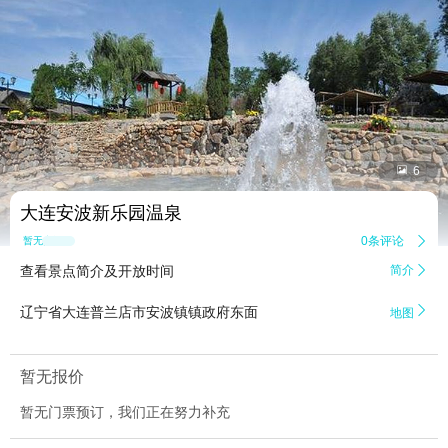


6
大连安波新乐园温泉
0条评论

暂无点评
查看景点简介及开放时间
简介


辽宁省大连普兰店市安波镇镇政府东面
地图
暂无报价
暂无门票预订，我们正在努力补充