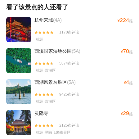
看了该景点的人还看了
224
杭州宋城
(4A)
¥
起
1170条评论


杭州
70
西溪国家湿地公园
(5A)
¥
起
5874条评论


杭州·西湖区
4
西湖风景名胜区
(5A)
¥
起
9425条评论


杭州·西湖区
29
灵隐寺
¥
起
2125条评论


杭州·灵隐飞来峰景区