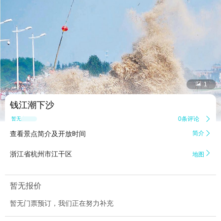


1
钱江潮下沙
0条评论

暂无点评
查看景点简介及开放时间
简介


浙江省杭州市江干区
地图
暂无报价
暂无门票预订，我们正在努力补充