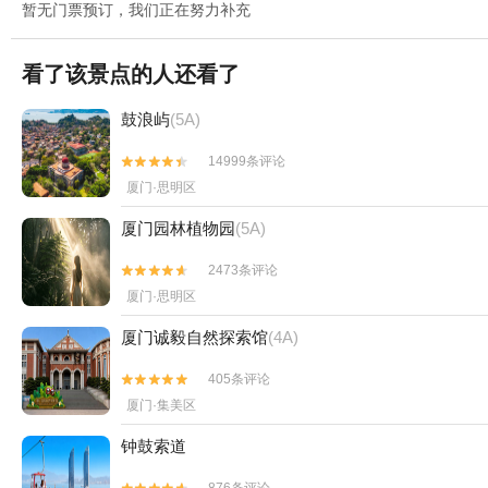
暂无门票预订，我们正在努力补充
看了该景点的人还看了
鼓浪屿
(5A)
14999条评论


厦门·思明区
厦门园林植物园
(5A)
2473条评论


厦门·思明区
厦门诚毅自然探索馆
(4A)
405条评论


厦门·集美区
钟鼓索道