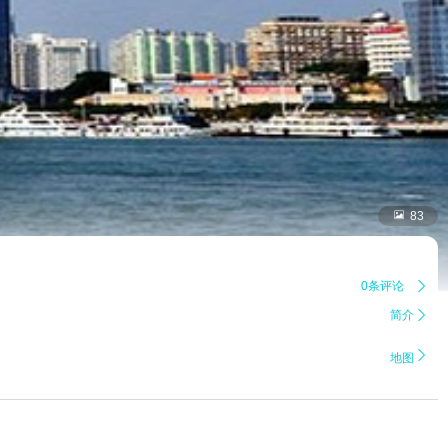

83
0条评论

简介


地图