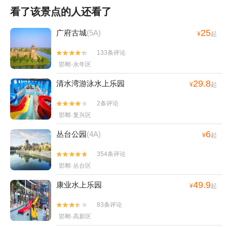
看了该景点的人还看了
25
广府古城
(5A)
¥
起
133条评论


邯郸·永年区
29.8
清水湾游泳水上乐园
¥
起
2条评论


邯郸·复兴区
6
丛台公园
(4A)
¥
起
354条评论


邯郸·丛台区
49.9
康业水上乐园
¥
起
83条评论


邯郸·高新区