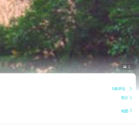

1
0条评论

简介


地图