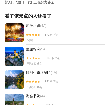
暂无门票预订，我们正在努力补充
看了该景点的人还看了
司徒小镇
(4A)
172条评论


晋城
皇城相府
(5A)
3138条评论


晋城·阳城县
蟒河生态旅游区
(4A)
343条评论


晋城·阳城县
海会书院
(4A)