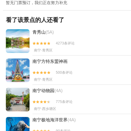
暂无门票预订，我们正在努力补充
看了该景点的人还看了
青秀山
(5A)
4273条评论


南宁·青秀区
南宁方特东盟神画
500条评论


南宁·青秀区
南宁动物园
(4A)
775条评论


南宁·西乡塘区
南宁极地海洋世界
(4A)