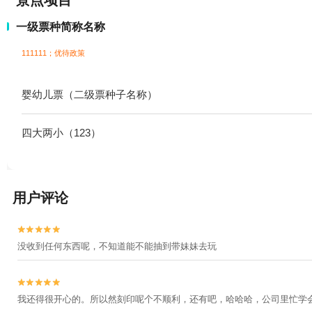
景点项目
一级票种简称名称
111111；
优待政策
婴幼儿票（二级票种子名称）
四大两小（123）
用户评论


没收到任何东西呢，不知道能不能抽到带妹妹去玩


我还得很开心的。所以然刻印呢个不顺利，还有吧，哈哈哈，公司里忙学