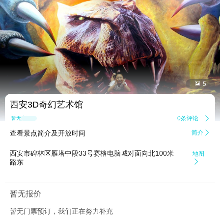


5
西安3D奇幻艺术馆
0条评论

暂无点评
查看景点简介及开放时间
简介

西安市碑林区雁塔中段33号赛格电脑城对面向北100米
地图
路东

暂无报价
暂无门票预订，我们正在努力补充