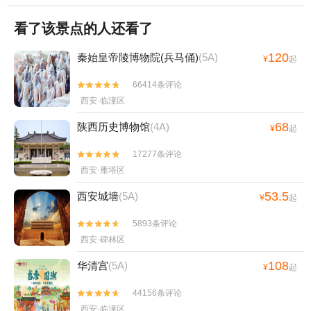
看了该景点的人还看了
120
秦始皇帝陵博物院(兵马俑)
(5A)
¥
起
66414条评论


西安·临潼区
68
陕西历史博物馆
(4A)
¥
起
17277条评论


西安·雁塔区
53.5
西安城墙
(5A)
¥
起
5893条评论


西安·碑林区
108
华清宫
(5A)
¥
起
44156条评论


西安·临潼区