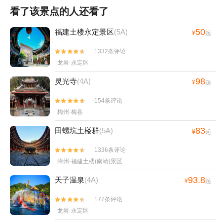
看了该景点的人还看了
50
福建土楼永定景区
(5A)
¥
起
1332条评论


龙岩·永定区
98
灵光寺
(4A)
¥
起
154条评论


梅州·梅县
83
田螺坑土楼群
(5A)
¥
起
1336条评论


漳州·福建土楼(南靖)景区
93.8
天子温泉
(4A)
¥
起
177条评论


龙岩·永定区