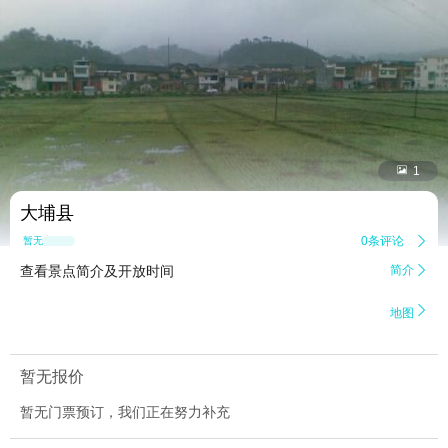


1
大埔县
0条评论

暂无点评
查看景点简介及开放时间
简介


地图
暂无报价
暂无门票预订，我们正在努力补充