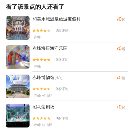
看了该景点的人还看了
0
和美水城温泉旅游度假村
¥
起
3条评论


赤峰
0
赤峰海辰海洋乐园
¥
起
0条评论


赤峰
0
赤峰博物馆
(4A)
¥
起
0条评论


赤峰·松山区
0
昭乌达剧场
¥
起
0条评论


赤峰·红山区