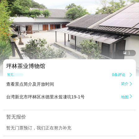


1
坪林茶业博物馆
0条评论

暂无点评
查看景点简介及开放时间
简介


台湾新北市坪林区水德里水耸凄坑19-1号
地图
暂无报价
暂无门票预订，我们正在努力补充