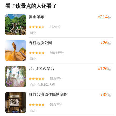
看了该景点的人还看了
214
黄金瀑布
¥
起
8条评论


新北
26
野柳地质公园
¥
起
368条评论


新北
126
台北101观景台
¥
起
25条评论


台北·台北101大楼
32
顺益台湾原住民博物馆
¥
起
69条评论


台北