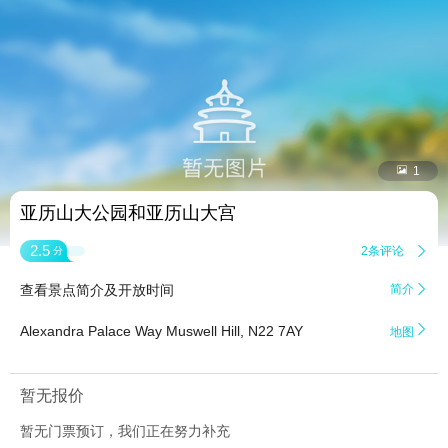


1
亚历山大公园和亚历山大宫
2.5
2条评论

分
查看景点简介及开放时间
简介


Alexandra Palace Way Muswell Hill, N22 7AY
地图
暂无报价
暂无门票预订，我们正在努力补充