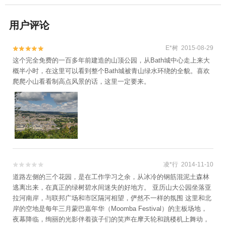
用户评论
E*树 2015-08-29


这个完全免费的一百多年前建造的山顶公园，从Bath城中心走上来大
概半小时，在这里可以看到整个Bath城被青山绿水环绕的全貌。喜欢
爬爬小山看看制高点风景的话，这里一定要来。
凌*行 2014-11-10


道路左侧的三个花园，是在工作学习之余，从冰冷的钢筋混泥土森林
逃离出来，在真正的绿树碧水间迷失的好地方。 亚历山大公园坐落亚
拉河南岸，与联邦广场和市区隔河相望，俨然不一样的氛围 这里和北
岸的空地是每年三月蒙巴嘉年华（Moomba Festival）的主板场地，
夜幕降临，绚丽的光影伴着孩子们的笑声在摩天轮和跳楼机上舞动，