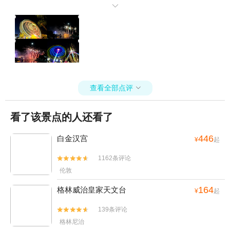
躺在草坪上，看晚上整点的烟火照亮夜空， 靠近岸边有一排划艇的船

坞，分别属于各个区的划艇俱乐部和一些有校队的学校， 天气好的时
候，可以看到亚拉河上百舸争流的景象。
查看全部点评

看了该景点的人还看了
446
白金汉宫
¥
起
1162条评论


伦敦
164
格林威治皇家天文台
¥
起
139条评论


格林尼治