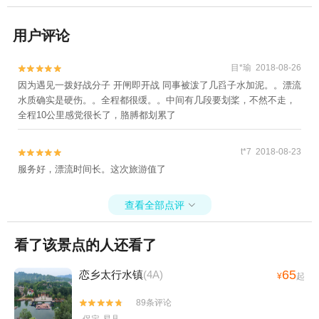
用户评论
目*瑜 2018-08-26


因为遇见一拨好战分子 开闸即开战 同事被泼了几舀子水加泥。。漂流
水质确实是硬伤。。全程都很缓。。中间有几段要划桨，不然不走，
全程10公里感觉很长了，胳膊都划累了
t*7 2018-08-23


服务好，漂流时间长。这次旅游值了
查看全部点评

看了该景点的人还看了
65
恋乡太行水镇
(4A)
¥
起
89条评论

