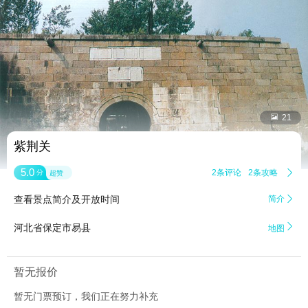


21
紫荆关
5.0
2条评论
2条攻略

分
超赞
查看景点简介及开放时间
简介


河北省保定市易县
地图
暂无报价
暂无门票预订，我们正在努力补充