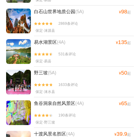
保定·易县
98
白石山世界地质公园
(5A)
¥
起
2869条评论


保定·涞源县
135
易水湖景区
(4A)
¥
起
531条评论


保定·易县
50
野三坡
(5A)
¥
起
1633条评论


保定·涞水县
65
鱼谷洞泉自然风景区
(4A)
¥
起
190条评论


保定·野三坡
39.9
十渡风景名胜区
(4A)
¥
起