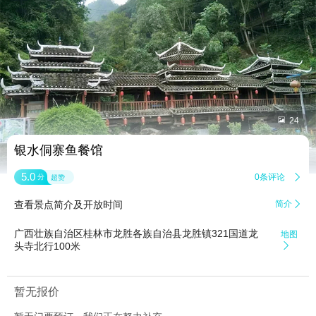


24
银水侗寨鱼餐馆
5.0
0条评论

分
超赞
查看景点简介及开放时间
简介

广西壮族自治区桂林市龙胜各族自治县龙胜镇321国道龙
地图
头寺北行100米

暂无报价