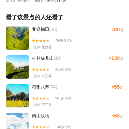
暂无门票预订，我们正在努力补充
看了该景点的人还看了
80
龙脊梯田
(4A)
¥
起
7646条评论


桂林·龙胜县
130
桂林猫儿山
(4A)
¥
起
314条评论


桂林·兴安县
55
程阳八寨
(5A)
¥
起
561条评论


柳州·三江县
68
南山牧场
¥
起
146条评论

