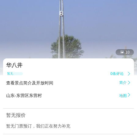


10
华八井
0条评论

暂无点评
查看景点简介及开放时间
简介


山东-东营区东营村
地图
暂无报价
暂无门票预订，我们正在努力补充