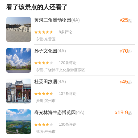
看了该景点的人还看了
25
黄河三角洲动物园
(4A)
¥
起
8条评论


东营·东营区
70
孙子文化园
(4A)
¥
起
120条评论


东营·广饶孙子文化旅游度假区
45
杜受田故居
(4A)
¥
起
137条评论


滨州·滨州市
19.9
寿光林海生态博览园
(4A)
¥
起
130条评论


潍坊·寿光市