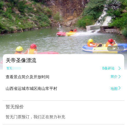


3
关帝圣像漂流
0条评论

暂无点评
查看景点简介及开放时间
简介


山西省运城市城区南山常平村
地图
暂无报价
暂无门票预订，我们正在努力补充