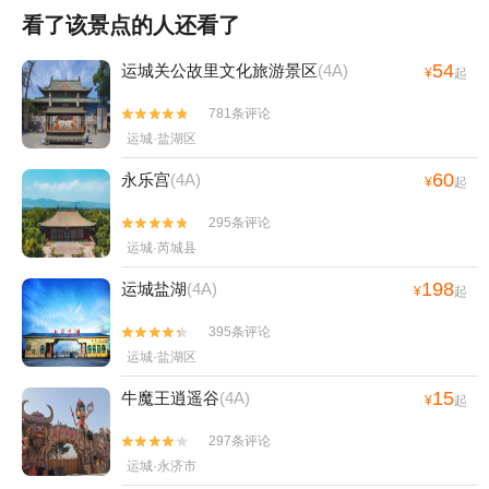
看了该景点的人还看了
54
运城关公故里文化旅游景区
(4A)
¥
起
781条评论


运城·盐湖区
60
永乐宫
(4A)
¥
起
295条评论


运城·芮城县
198
运城盐湖
(4A)
¥
起
395条评论


运城·盐湖区
15
牛魔王逍遥谷
(4A)
¥
起
297条评论


运城·永济市