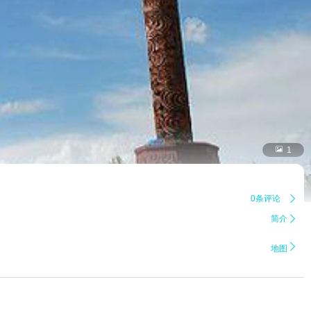

1
0条评论

简介


地图