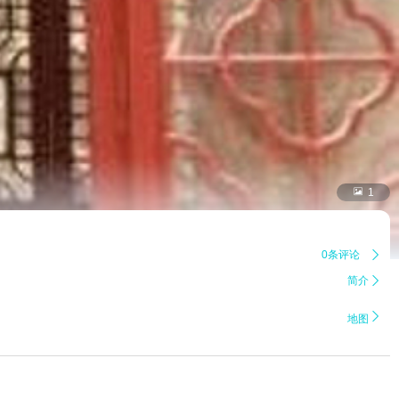

1
0条评论

简介


地图