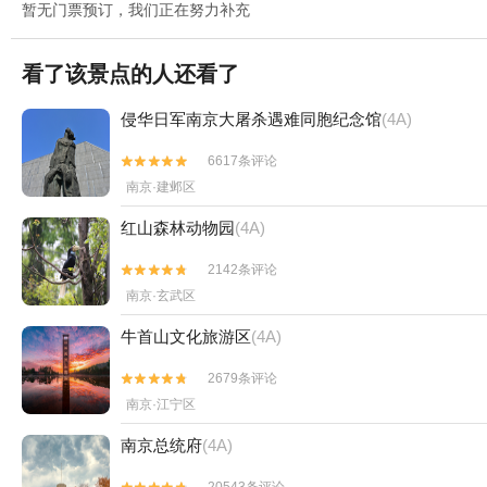
暂无门票预订，我们正在努力补充
看了该景点的人还看了
侵华日军南京大屠杀遇难同胞纪念馆
(4A)
6617条评论


南京·建邺区
红山森林动物园
(4A)
2142条评论


南京·玄武区
牛首山文化旅游区
(4A)
2679条评论


南京·江宁区
南京总统府
(4A)