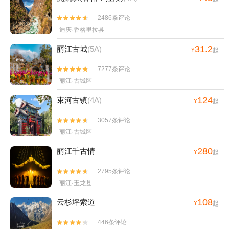
2486条评论


迪庆·香格里拉县
31.2
丽江古城
(5A)
¥
起
7277条评论


丽江·古城区
124
束河古镇
(4A)
¥
起
3057条评论


丽江·古城区
280
丽江千古情
¥
起
2795条评论


丽江·玉龙县
108
云杉坪索道
¥
起
446条评论

