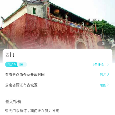


1
西门
4.7
3条评论

分
很棒
查看景点简介及开放时间
简介


云南省丽江市古城区
地图
暂无报价
暂无门票预订，我们正在努力补充