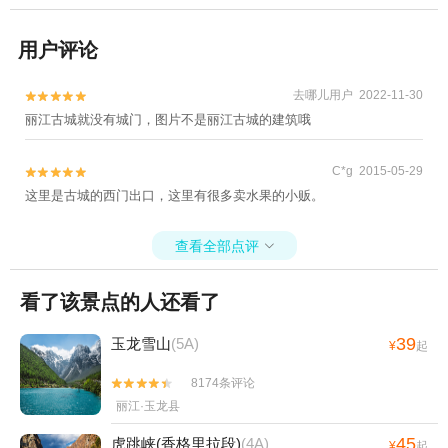
用户评论
去哪儿用户 2022-11-30


丽江古城就没有城门，图片不是丽江古城的建筑哦
C*g 2015-05-29


这里是古城的西门出口，这里有很多卖水果的小贩。
查看全部点评

看了该景点的人还看了
39
玉龙雪山
(5A)
¥
起
8174条评论


丽江·玉龙县
45
虎跳峡(香格里拉段)
(4A)
¥
起