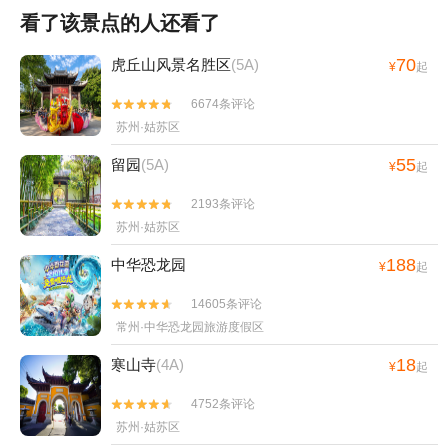
看了该景点的人还看了
70
虎丘山风景名胜区
(5A)
¥
起
6674条评论


苏州·姑苏区
55
留园
(5A)
¥
起
2193条评论


苏州·姑苏区
188
中华恐龙园
¥
起
14605条评论


常州·中华恐龙园旅游度假区
18
寒山寺
(4A)
¥
起
4752条评论


苏州·姑苏区