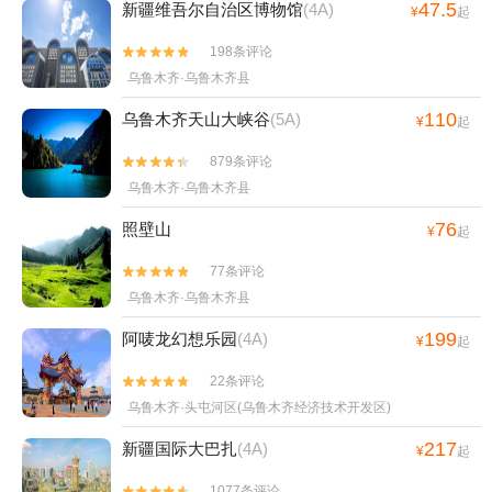
47.5
新疆维吾尔自治区博物馆
(4A)
¥
起
198条评论


乌鲁木齐·乌鲁木齐县
110
乌鲁木齐天山大峡谷
(5A)
¥
起
879条评论


乌鲁木齐·乌鲁木齐县
76
照壁山
¥
起
77条评论


乌鲁木齐·乌鲁木齐县
199
阿唛龙幻想乐园
(4A)
¥
起
22条评论


乌鲁木齐·头屯河区(乌鲁木齐经济技术开发区)
217
新疆国际大巴扎
(4A)
¥
起
1077条评论

