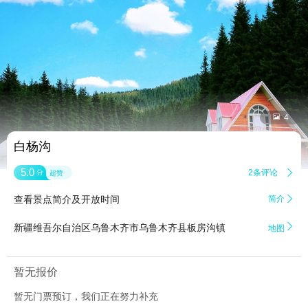


4
白杨沟
5.0
2条评论

分
超赞
查看景点简介及开放时间
简介


新疆维吾尔自治区乌鲁木齐市乌鲁木齐县板房沟镇
地图
暂无报价
暂无门票预订，我们正在努力补充