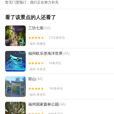
暂无门票预订，我们正在努力补充
看了该景点的人还看了
三坊七巷
(5A)
1701条评论


福州·鼓楼区
福州欧乐堡海洋世界
(4A)
54条评论


福州·永泰县
鼓山
(4A)
740条评论


福州·晋安区
福州国家森林公园
(4A)