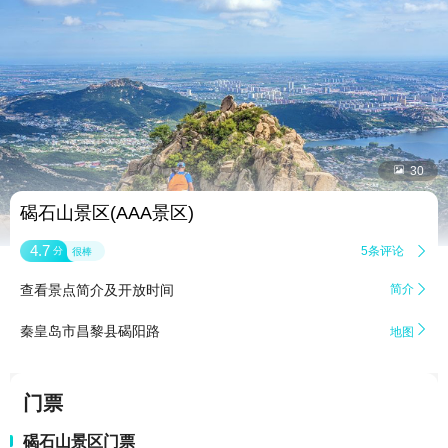


30
碣石山景区(AAA景区)
4.7
5条评论

分
很棒
查看景点简介及开放时间
简介


秦皇岛市昌黎县碣阳路
地图
门票
碣石山景区门票