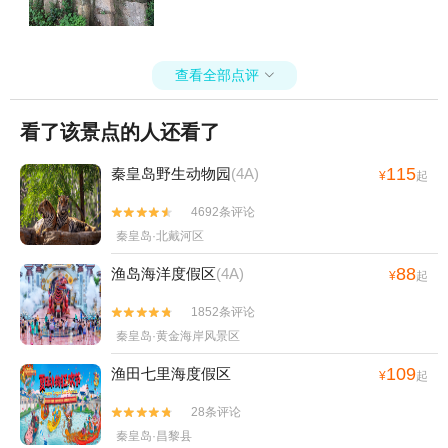
查看全部点评

看了该景点的人还看了
115
秦皇岛野生动物园
(4A)
¥
起
4692条评论


秦皇岛·北戴河区
88
渔岛海洋度假区
(4A)
¥
起
1852条评论


秦皇岛·黄金海岸风景区
109
渔田七里海度假区
¥
起
28条评论


秦皇岛·昌黎县