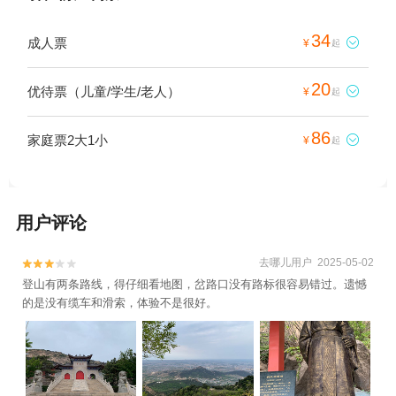
34
成人票

¥
起
20
优待票（儿童/学生/老人）

¥
起
86
家庭票2大1小

¥
起
用户评论
去哪儿用户 2025-05-02


登山有两条路线，得仔细看地图，岔路口没有路标很容易错过。遗憾
的是没有缆车和滑索，体验不是很好。