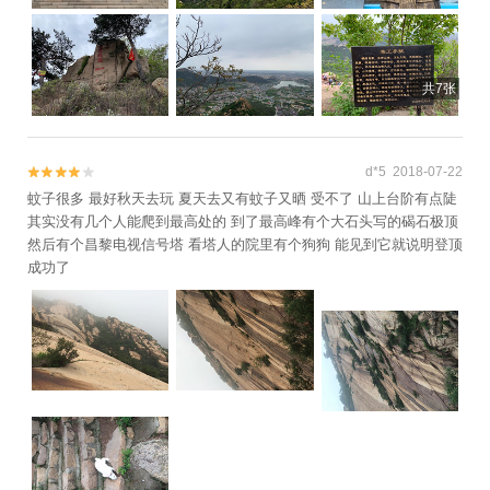
共7张
d*5 2018-07-22


蚊子很多 最好秋天去玩 夏天去又有蚊子又晒 受不了 山上台阶有点陡
其实没有几个人能爬到最高处的 到了最高峰有个大石头写的碣石极顶
然后有个昌黎电视信号塔 看塔人的院里有个狗狗 能见到它就说明登顶
成功了