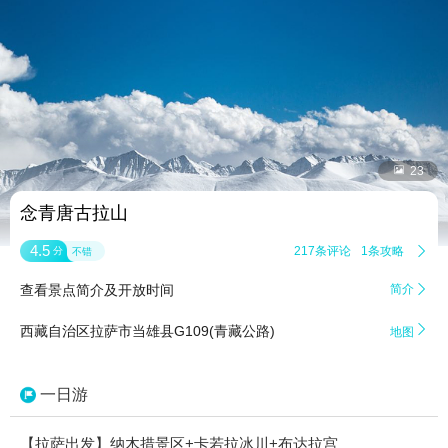


23
念青唐古拉山
4.5
217条评论
1条攻略

分
不错
查看景点简介及开放时间
简介


西藏自治区拉萨市当雄县G109(青藏公路)
地图
一日游
【拉萨出发】纳木措景区+卡若拉冰川+布达拉宫