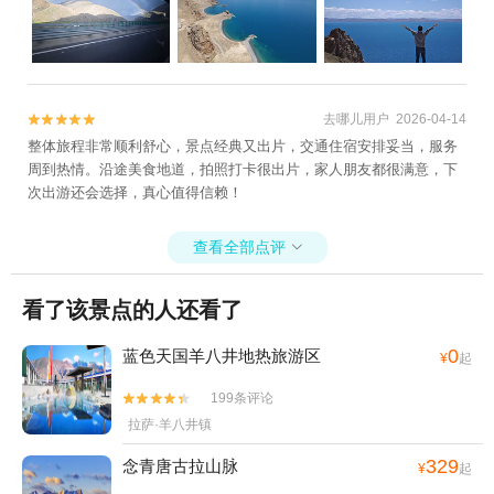
去哪儿用户 2026-04-14


整体旅程非常顺利舒心，景点经典又出片，交通住宿安排妥当，服务
周到热情。沿途美食地道，拍照打卡很出片，家人朋友都很满意，下
次出游还会选择，真心值得信赖！
查看全部点评

看了该景点的人还看了
0
蓝色天国羊八井地热旅游区
¥
起
199条评论


拉萨·羊八井镇
329
念青唐古拉山脉
¥
起