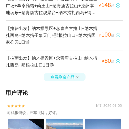
148
广场+羊卓雍错+药王山+念青唐古拉山+拉萨本

¥
起
地玩乐+念青唐古拉观景台+纳木措扎西岛+纳木
措圣象天门+那根拉山口+岗巴拉山+日托寺+纳
木措国家公园1日游
【拉萨出发】纳木措景区+念青唐古拉山+纳木措
100
扎西岛+纳木措圣象天门+那根拉山口+纳木措国

¥
起
家公园1日游
【拉萨出发】纳木措景区+念青唐古拉山+纳木措
80

¥
起
扎西岛+那根拉山口1日游
查看剩余产品

用户评论
h*7 2026-07-05


司机很健谈，开车很稳，好评。