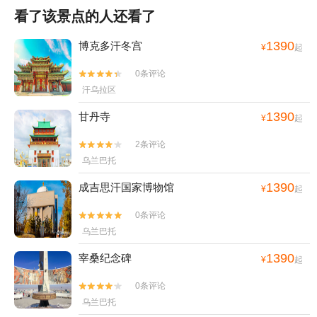
看了该景点的人还看了
1390
博克多汗冬宫
¥
起
0条评论


汗乌拉区
1390
甘丹寺
¥
起
2条评论


乌兰巴托
1390
成吉思汗国家博物馆
¥
起
0条评论


乌兰巴托
1390
宰桑纪念碑
¥
起
0条评论


乌兰巴托