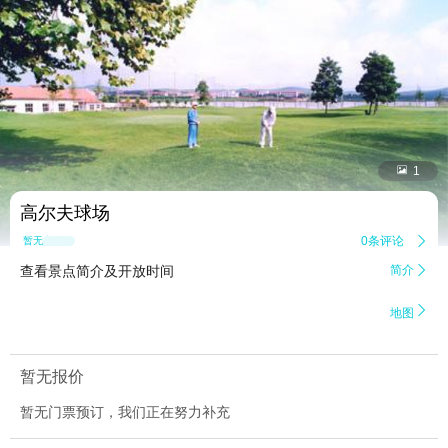


1
高尔夫球场
0条评论

暂无点评
查看景点简介及开放时间
简介


地图
暂无报价
暂无门票预订，我们正在努力补充