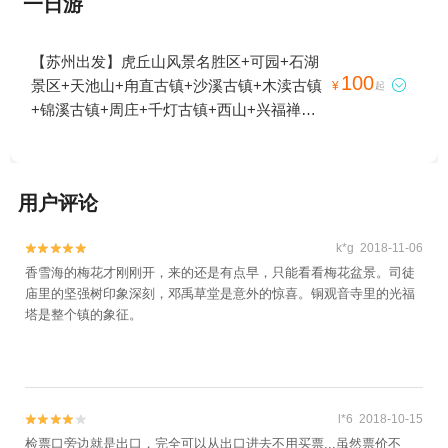
一日游
【苏州出发】虎丘山风景名胜区+可园+石湖
100
景区+天池山+甪直古镇+沙溪古镇+木渎古镇

¥
起
+锦溪古镇+周庄+千灯古镇+西山+兴福禅寺
+怡园+沧浪亭+阳澄湖莲花岛+枫桥景区+光
福景区+沙家浜风景区+阳澄湖+留园+尚湖风
景区+阳澄湖疗养院+林屋洞+苏州中国花卉
用户评论
植物园+西园寺+洞庭东山+同里古镇+寒山寺
+石公山+荷塘月色湿地公园+静思园+穹窿山
k*g 2018-11-06


+太仓公园+光福古镇+枫桥苑+枫桥古镇+周
香雪海的梅花才刚刚开，来的还是有点早，只能看看梅花盆景。司徒
庄张厅+南湖园全福讲寺+罗星洲+耦园+渔洋
庙里的坚强树印象深刻，邓禹草堂是意外的惊喜。铜观音寺里的光福
山景区+宝岩生态观光园+中国刺绣艺术馆
塔是整个镇的象征。
+白马涧龙池景区+蒋巷村+太仓玫瑰庄园+重
元寺+震泽古镇+凤凰山景区恬庄古街+旺山
风景区+亭林园+太仓牡丹园山庄+凤凰山景
区河阳山歌馆+陆巷古村+苏州乐园四季恒温
l*6 2018-10-15
水乐园+平江路历史街区+张家港凤凰山景区


检票口旁边就是出口，完全可以从出口进去不用买票...虽然票价不
+梅李聚沙园+香山景区+太仓艳阳农庄+震泽