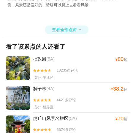
贵，风景还是蛮好的，砖塔可以爬上去看看风景
公园+虞山索道+张家港市暨阳湖欢乐世界
+雨花胜境+苏州上方山国家森林公园+太仓
港+平江路历史街区+苏州乐园森林水世界
+尚湖游艇+苏州太湖国家湿地公园+苏州旺
查看全部点评

山九龙潭风景区+太湖游船快艇(石公山码
头)+生命奥秘博物馆+张家港双山高尔夫球场
看了该景点的人还看了
+阳澄湖老许蟹庄+阳澄湖弘阳蟹庄+凤凰山
景区永庆寺+甪直圆晓果品种植采摘园+阳澄
80
拙政园
(5A)
¥
起
湖半岛旅游度假区+比斯特苏州购物村+同里
湖大饭店+锦溪古镇游船+张家港保利大剧院
13235条评论


+甪直忆江南足浴+东方跆拳道馆（沧浪才智
苏州·平江区
中心馆）+蒋巷生态园+太湖西山玄旸山庄
38.2
狮子林
(4A)
¥
起
+甪直儿童主题乐园+苏州静思园酒店+太仓
大剧院+甪直瑶盛陶艺DIY+张家港梦幻海洋
4421条评论


王国+苏州太湖园博园+张家港初见香草园
苏州·姑苏区
+寒山寺钟楼+石湖风景区+周庄江南堂客栈
70
虎丘山风景名胜区
(5A)
¥
起
+周庄月上·古筝会馆+太湖雪蚕桑文化园+白
鹤寺+上方山森林动物世界+华谊兄弟电影世
6674条评论

