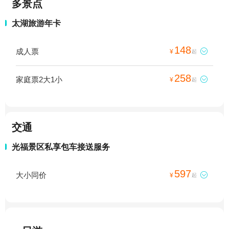
多景点
太湖旅游年卡
148
成人票

¥
起
258
家庭票2大1小

¥
起
交通
光福景区私享包车接送服务
597
大小同价

¥
起