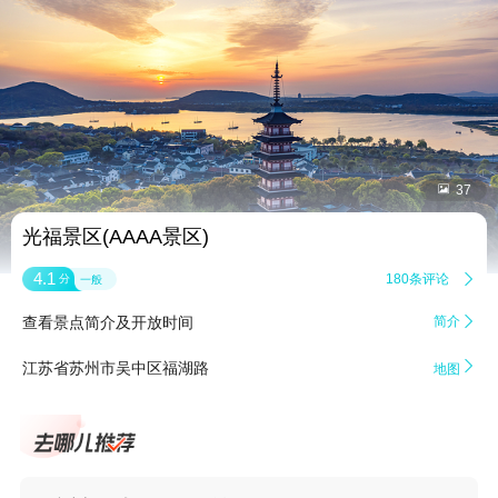


37
光福景区(AAAA景区)
4.1
180条评论

分
一般
查看景点简介及开放时间
简介


江苏省苏州市吴中区福湖路
地图