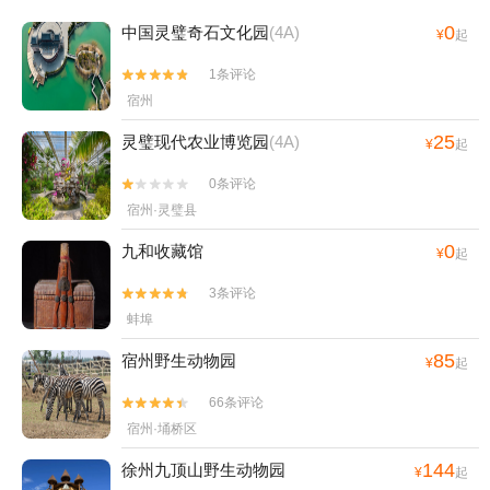
0
中国灵璧奇石文化园
(4A)
¥
起
1条评论


宿州
25
灵璧现代农业博览园
(4A)
¥
起
0条评论


宿州·灵璧县
0
九和收藏馆
¥
起
3条评论


蚌埠
85
宿州野生动物园
¥
起
66条评论


宿州·埇桥区
144
徐州九顶山野生动物园
¥
起