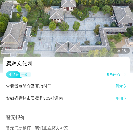


18
虞姬文化园
4.2
9条评论

分
一般
查看景点简介及开放时间
简介


安徽省宿州市灵璧县303省道南
地图
暂无报价
暂无门票预订，我们正在努力补充