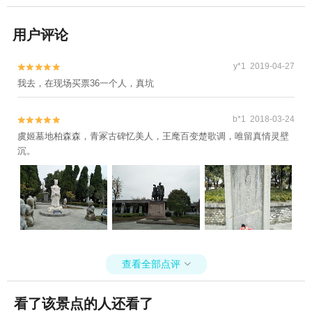
用户评论
y*1 2019-04-27


我去，在现场买票36一个人，真坑
b*1 2018-03-24


虞姬墓地柏森森，青冢古碑忆美人，王麾百变楚歌调，唯留真情灵壁
沉。
查看全部点评

看了该景点的人还看了