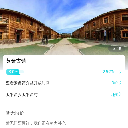


15
黄金古镇
3.0
2条评论

分
查看景点简介及开放时间
简介


太平沟乡太平沟村
地图
暂无报价
暂无门票预订，我们正在努力补充