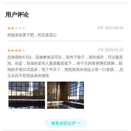
用户评论
p*6 2021-04-01


把饭菜改善下吧，吃完直恶心
z*9 2019-01-21


总体我给4.5分，设施整体还可以，室内下饺子，室外很空，可以随意
泡。但是，泡澡的某些人素质极其低下....有个大妈拿挫脚石搓脚，我
泡的木屋日式温泉，泡了半天了，突然发现水池边上有一口老痰.....总
之从此不想泡温泉的感觉
查看全部点评
