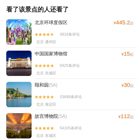
看了该景点的人还看了
445.2
北京环球度假区
¥
起
3918条评论


北京·通州区
15
中国国家博物馆
¥
起
5925条评论


北京·东城区
30
颐和园
(5A)
¥
起
33699条评论


北京·海淀区
112
故宫博物院
(5A)
¥
起
54105条评论


北京·东城区