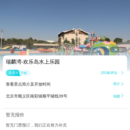


15
瑞麟湾-欢乐岛水上乐园
4.4
293条评论

分
不错
查看景点简介及开放时间
简介


北京市顺义区南彩镇顺平辅线39号
地图
暂无报价
暂无门票预订，我们正在努力补充