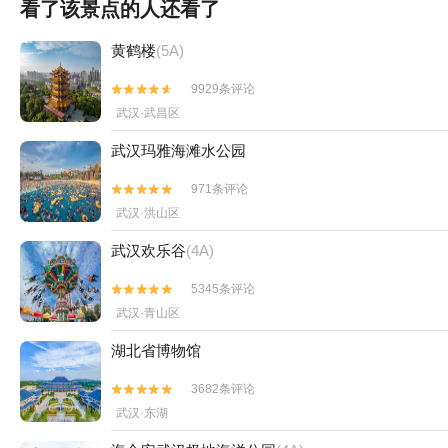
看了该景点的人还看了
黄鹤楼
(5A)
9929条评论


武汉·武昌区
武汉玛雅海滩水公园
971条评论


武汉·洪山区
武汉欢乐谷
(4A)
5345条评论


武汉·青山区
湖北省博物馆
3682条评论


武汉·东湖