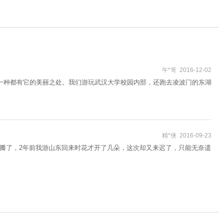
午*哥 2016-12-02
一种都有它的美丽之处。我们游玩武汉大学校园内部，还跑去凌波门的东湖
精*侠 2016-09-23
花瓣了，2年前我游山东回来时花才开了几朵，这次却又来迟了，只能无奈遗