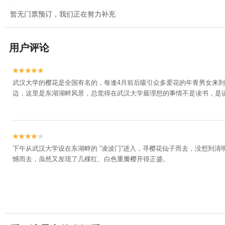
暂无门票预订，我们正在努力补充
用户评论


武汉大学的樱花是全国有名的，每逢4月前后吸引众多爱花的年青男女来
边，这里是东湖湖畔风景，总觉得在武汉大学最理想的事情不是读书，是


下午从武汉大学设在东湖畔的 “凌波门”进入，寻樱花仙子而去，没想到
憾而去，虽然又发现了几棵红、白色重瓣樱开得正盛。