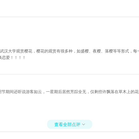
到武汉大学观赏樱花，樱花的观赏有很多种，如盛樱、夜樱、落樱等等形式，每
谈恋爱！！！！
清明节期间还听说游客如云，一星期后居然芳踪全无，仅剩些许飘落在草木上的
查看全部点评
