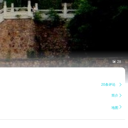

28
20条评论

简介


地图