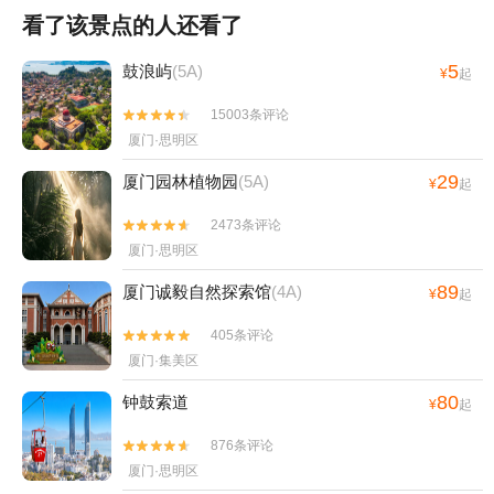
看了该景点的人还看了
5
鼓浪屿
(5A)
¥
起
15003条评论


厦门·思明区
29
厦门园林植物园
(5A)
¥
起
2473条评论


厦门·思明区
89
厦门诚毅自然探索馆
(4A)
¥
起
405条评论


厦门·集美区
80
钟鼓索道
¥
起
876条评论


厦门·思明区