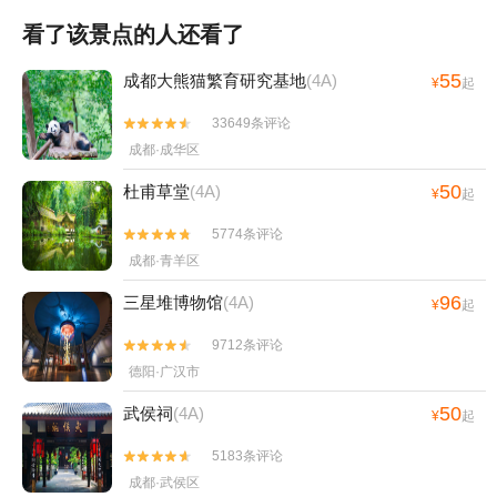
看了该景点的人还看了
55
成都大熊猫繁育研究基地
(4A)
¥
起
33649条评论


成都·成华区
50
杜甫草堂
(4A)
¥
起
5774条评论


成都·青羊区
96
三星堆博物馆
(4A)
¥
起
9712条评论


德阳·广汉市
50
武侯祠
(4A)
¥
起
5183条评论


成都·武侯区