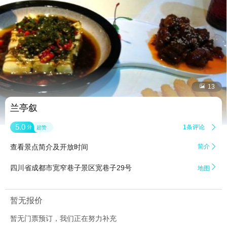


13
兰亭叙
5.0
1条评论

分
超赞
查看景点简介及开放时间
简介


四川省成都市宽窄巷子景区宽巷子29号
地图
暂无报价
暂无门票预订，我们正在努力补充