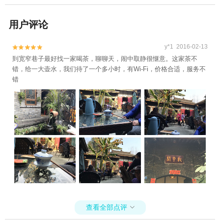
用户评论
y*1 2016-02-13


到宽窄巷子最好找一家喝茶，聊聊天，闹中取静很惬意。这家茶不
错，给一大壶水，我们待了一个多小时，有Wi-Fi，价格合适，服务不
错
查看全部点评
