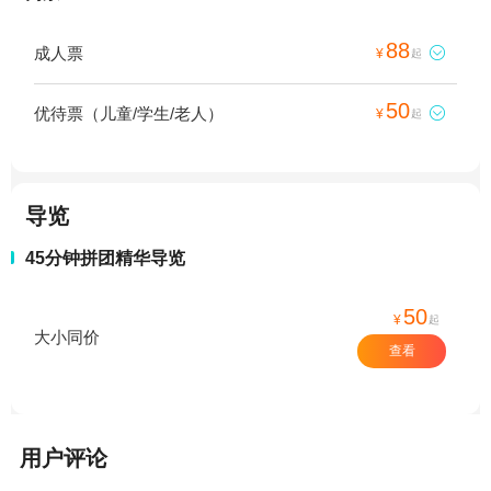
88
成人票

¥
起
50
优待票（儿童/学生/老人）

¥
起
导览
45分钟拼团精华导览
50
¥
起
大小同价
查看
用户评论