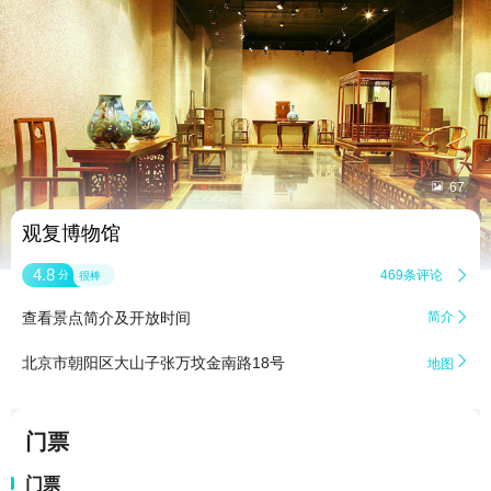


67
观复博物馆
4.8
469条评论

分
很棒
查看景点简介及开放时间
简介


北京市朝阳区大山子张万坟金南路18号
地图
门票
门票