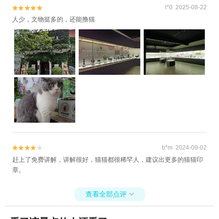
l*0 2025-08-22


人少，文物挺多的，还能撸猫
b*m 2024-09-02


赶上了免费讲解，讲解很好，猫猫都很稀罕人，建议出更多的猫猫印
章。
查看全部点评
