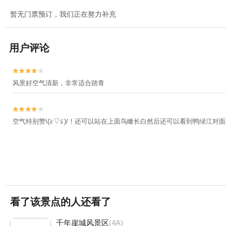
暂无门票预订，我们正在努力补充
用户评论


风景好空气清新，非常适合踏青


空气特别赞\(≧▽≦)/！还可以站在上面鸟瞰长白然后还可以看到鸭绿江
看了该景点的人还看了
千年崖城风景区
(4A)