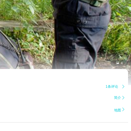

4
1条评论

简介


地图