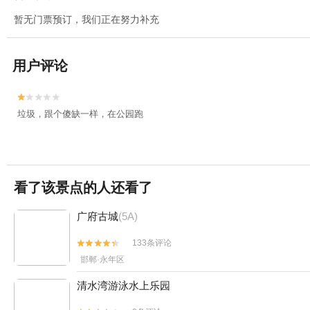
暂无门票预订，我们正在努力补充
用户评论


垃圾，跟个傻缺一样，在公园跑
看了该景点的人还看了
广府古城
(5A)
133条评论


邯郸·永年区
清水湾游泳水上乐园