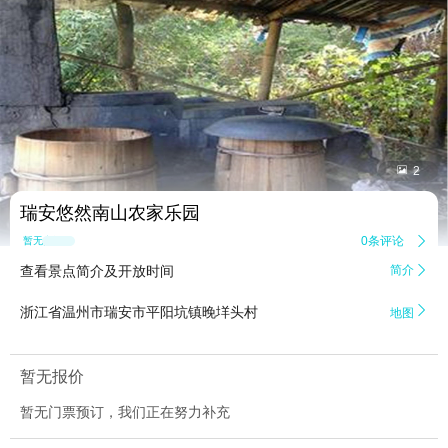


2
瑞安悠然南山农家乐园
0条评论

暂无点评
查看景点简介及开放时间
简介


浙江省温州市瑞安市平阳坑镇晚垟头村
地图
暂无报价
暂无门票预订，我们正在努力补充