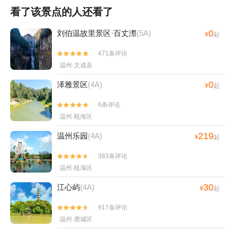
看了该景点的人还看了
0
刘伯温故里景区·百丈漈
(5A)
¥
起
471条评论


温州·文成县
0
泽雅景区
(4A)
¥
起
6条评论


温州·瓯海区
219
温州乐园
(4A)
¥
起
383条评论


温州·瓯海区
30
江心屿
(4A)
¥
起
917条评论


温州·鹿城区