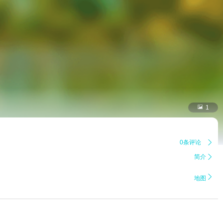

1
0条评论

简介


地图