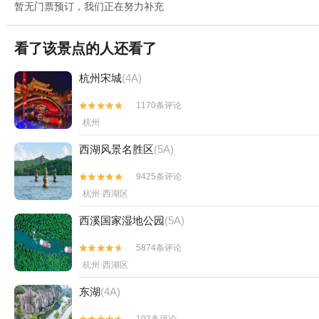
暂无门票预订，我们正在努力补充
看了该景点的人还看了
杭州宋城
(4A)
1170条评论


杭州
西湖风景名胜区
(5A)
9425条评论


杭州·西湖区
西溪国家湿地公园
(5A)
5874条评论


杭州·西湖区
东湖
(4A)