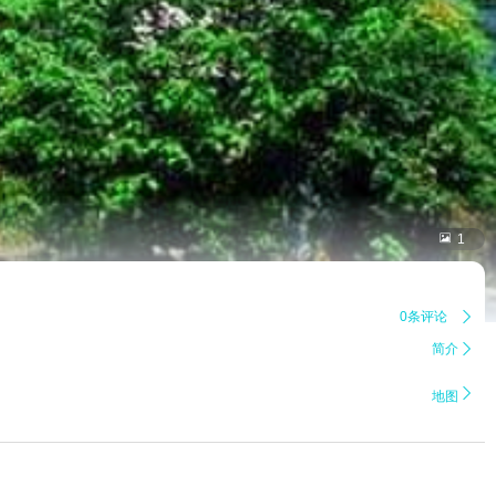

1
0条评论

简介


地图