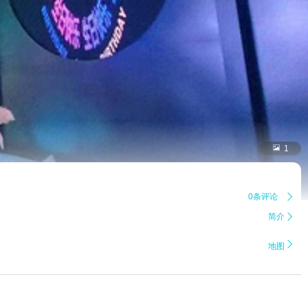

1
0条评论

简介


地图