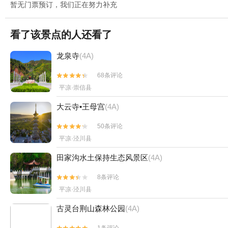
暂无门票预订，我们正在努力补充
看了该景点的人还看了
龙泉寺
(4A)
68条评论


平凉·崇信县
大云寺•王母宫
(4A)
50条评论


平凉·泾川县
田家沟水土保持生态风景区
(4A)
8条评论


平凉·泾川县
古灵台荆山森林公园
(4A)